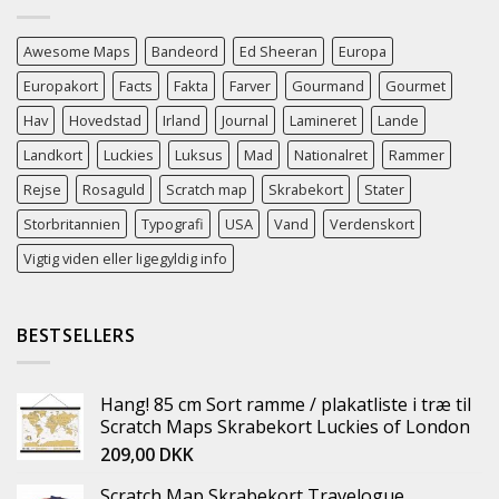
Awesome Maps
Bandeord
Ed Sheeran
Europa
Europakort
Facts
Fakta
Farver
Gourmand
Gourmet
Hav
Hovedstad
Irland
Journal
Lamineret
Lande
Landkort
Luckies
Luksus
Mad
Nationalret
Rammer
Rejse
Rosaguld
Scratch map
Skrabekort
Stater
Storbritannien
Typografi
USA
Vand
Verdenskort
Vigtig viden eller ligegyldig info
BESTSELLERS
Hang! 85 cm Sort ramme / plakatliste i træ til
Scratch Maps Skrabekort Luckies of London
209,00
DKK
Scratch Map Skrabekort Travelogue