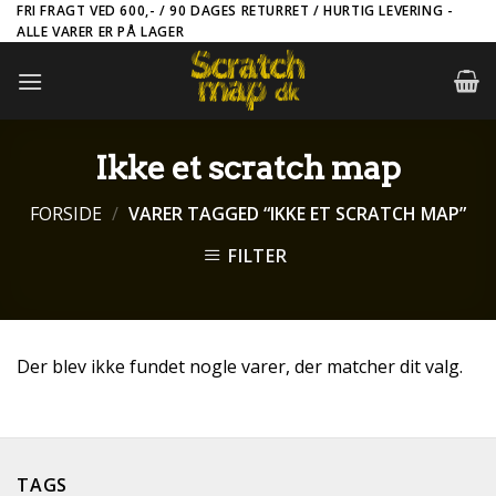
Skip
FRI FRAGT VED 600,- / 90 DAGES RETURRET / HURTIG LEVERING -
ALLE VARER ER PÅ LAGER
to
content
Ikke et scratch map
FORSIDE
/
VARER TAGGED “IKKE ET SCRATCH MAP”
FILTER
Der blev ikke fundet nogle varer, der matcher dit valg.
TAGS