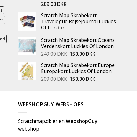
209,00
DKK
rt
Scratch Map Skrabekort
er
Travelogue Rejsejournal Luckies
Of London
and
Scratch Map Skrabekort Oceans
Verdenskort Luckies Of London
249,00
DKK
150,00
DKK
Scratch Map Skrabekort Europe
Europakort Luckies Of London
209,00
DKK
150,00
DKK
WEBSHOPGUY WEBSHOPS
Scratchmap.dk er en
WebshopGuy
webshop