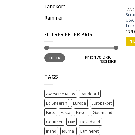
Landkort
LAND
Scra
Rammer
USA 
Luck
179
FILTRER EFTER PRIS
TI
Pris:
170 DKK
—
FILTER
180 DKK
TAGS
Awesome Maps
Bandeord
Ed Sheeran
Europa
Europakort
Facts
Fakta
Farver
Gourmand
Gourmet
Hav
Hovedstad
Irland
Journal
Lamineret