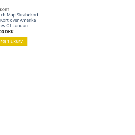
KORT
tch Map Skrabekort
Kort over Amerika
ies Of London
,00
DKK
LFØJ TIL KURV