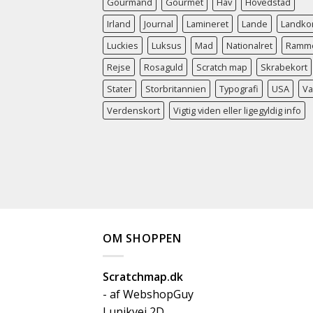
Gourmand
Gourmet
Hav
Hovedstad
Irland
Journal
Lamineret
Lande
Landko
Luckies
Luksus
Mad
Nationalret
Ramm
Rejse
Rosaguld
Scratch map
Skrabekort
Stater
Storbritannien
Typografi
USA
V
Verdenskort
Vigtig viden eller ligegyldig info
OM SHOPPEN
Scratchmap.dk
- af WebshopGuy
Lunikvej 2D