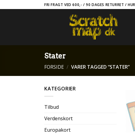
Skip
FRI FRAGT VED 600,- / 90 DAGES RETURRET / HU
to
content
Stater
FORSIDE
/
VARER TAGGED “STATER”
KATEGORIER
Tilbud
Verdenskort
Europakort