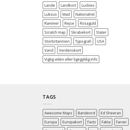
Lande
Landkort
Luckies
Luksus
Mad
Nationalret
Rammer
Rejse
Rosaguld
Scratch map
Skrabekort
Stater
Storbritannien
Typografi
USA
Vand
Verdenskort
Vigtig viden eller ligegyldig info
TAGS
Awesome Maps
Bandeord
Ed Sheeran
Europa
Europakort
Facts
Fakta
Farver