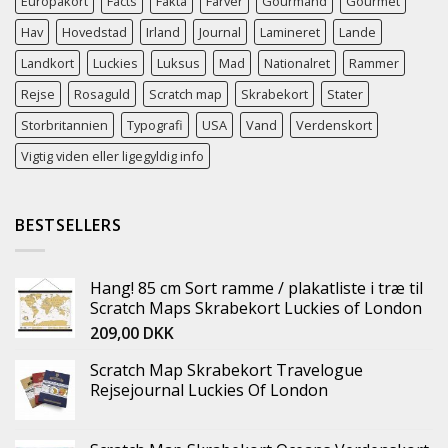
Europakort
Facts
Fakta
Farver
Gourmand
Gourmet
Hav
Hovedstad
Irland
Journal
Lamineret
Lande
Landkort
Luckies
Luksus
Mad
Nationalret
Rammer
Rejse
Rosaguld
Scratch map
Skrabekort
Stater
Storbritannien
Typografi
USA
Vand
Verdenskort
Vigtig viden eller ligegyldig info
BESTSELLERS
Hang! 85 cm Sort ramme / plakatliste i træ til
Scratch Maps Skrabekort Luckies of London
209,00
DKK
Scratch Map Skrabekort Travelogue
Rejsejournal Luckies Of London