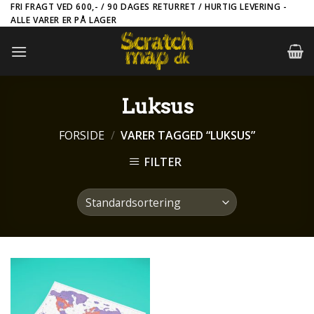
Skip
FRI FRAGT VED 600,- / 90 DAGES RETURRET / HURTIG LEVERING -
ALLE VARER ER PÅ LAGER
to
content
Luksus
FORSIDE
/
VARER TAGGED “LUKSUS”
FILTER