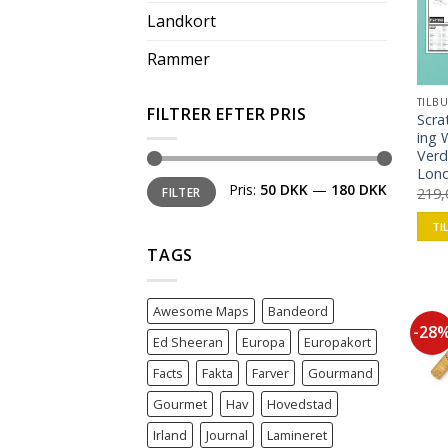
Landkort
Rammer
TILB
FILTRER EFTER PRIS
Scra
ing 
Verd
Lon
Pris:
50 DKK
—
180 DKK
219
FILTER
TI
TAGS
Awesome Maps
Bandeord
-28
Ed Sheeran
Europa
Europakort
Facts
Fakta
Farver
Gourmand
Gourmet
Hav
Hovedstad
Irland
Journal
Lamineret