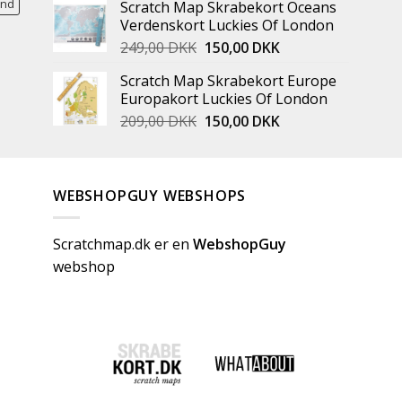
and
Scratch Map Skrabekort Oceans
Verdenskort Luckies Of London
249,00
DKK
150,00
DKK
Scratch Map Skrabekort Europe
Europakort Luckies Of London
209,00
DKK
150,00
DKK
WEBSHOPGUY WEBSHOPS
Scratchmap.dk er en
WebshopGuy
webshop