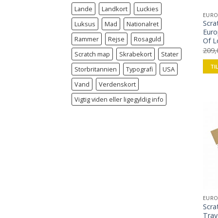
Lande
Landkort
Luckies
EURO
Scra
Luksus
Mad
Nationalret
Euro
Rammer
Rejse
Rosaguld
Of 
209
Scratch map
Skrabekort
Stater
TI
Storbritannien
Typografi
USA
Vand
Verdenskort
Vigtig viden eller ligegyldig info
EURO
Scra
Trav