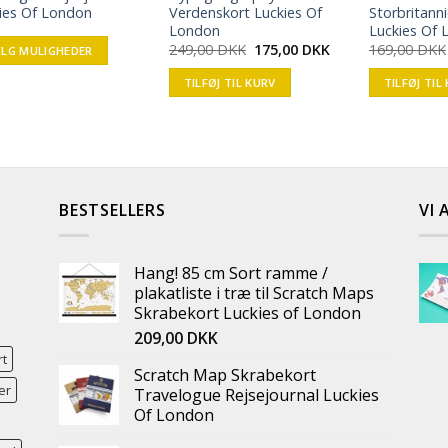
ies Of London
Verdenskort Luckies Of
Storbritanni
London
Luckies Of
249,00
DKK
175,00
DKK
169,00
DKK
LG MULIGHEDER
TILFØJ TIL KURV
TILFØJ TIL
BESTSELLERS
VI 
Hang! 85 cm Sort ramme /
plakatliste i træ til Scratch Maps
Skrabekort Luckies of London
209,00
DKK
rt
Scratch Map Skrabekort
er
Travelogue Rejsejournal Luckies
Of London