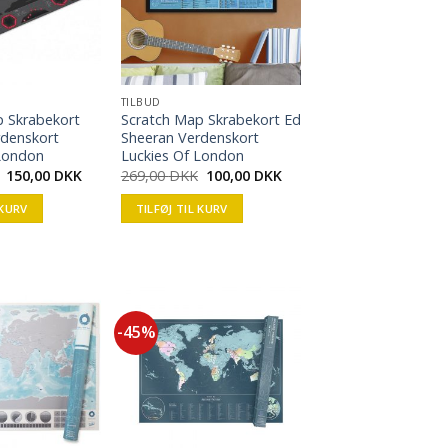
TILBUD
p Skrabekort
Scratch Map Skrabekort Ed
rdenskort
Sheeran Verdenskort
 London
Luckies Of London
150,00
DKK
269,00
DKK
100,00
DKK
 KURV
TILFØJ TIL KURV
-45%