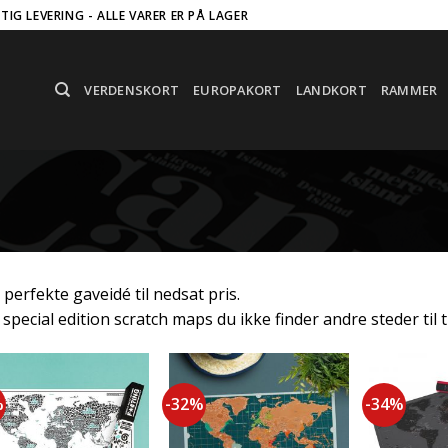
RTIG LEVERING - ALLE VARER ER PÅ LAGER
VERDENSKORT
EUROPAKORT
LANDKORT
RAMMER
perfekte gaveidé til nedsat pris.
special edition scratch maps du ikke finder andre steder til 
%
-32%
-34%