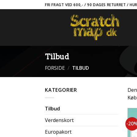
Skip
FRI FRAGT VED 600,- / 90 DAGES RETURRET / HU
to
content
Tilbud
FORSIDE
/
TILBUD
KATEGORIER
Den 
Køb 
Tilbud
Verdenskort
-20
Europakort