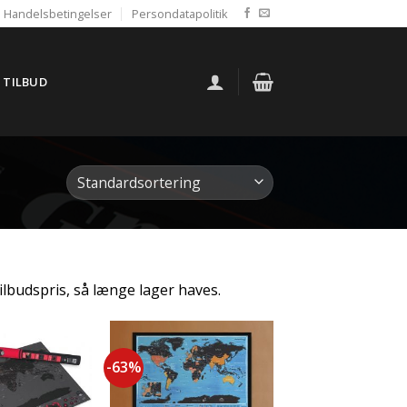
Handelsbetingelser
Persondatapolitik
TILBUD
tilbudspris, så længe lager haves.
-63%