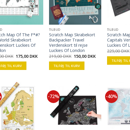
UD
TILBUD
TILBUD
tch Map Of The F*#?
Scratch Map Skrabekort
Scratch Ma
World Skrabekort
Backpacker Travel
Capitals Ve
enskort Luckies Of
Verdenskort til rejse
Luckies Of
don
Luckies Of London
229,00
DKK
,00
DKK
175,00
DKK
219,00
DKK
150,00
DKK
TILFØJ TIL
LFØJ TIL KURV
TILFØJ TIL KURV
%
-72%
-40%