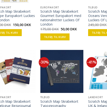
PAKORT
EUROPAKORT
TILBUD
tch Map Skrabekort
Scratch Map Skrabekort
Scratch Ma
pe Europakort Luckies
Gourmet Europakort med
Oceans Ver
London
nationalretter Luckies Of
Luckies Of
London
,00
DKK
150,00
DKK
249,00
DKK
179,00
DKK
50,00
DKK
LFØJ TIL KURV
TILFØJ TIL
TILFØJ TIL KURV
-30%
-41%
PAKORT
TILBUD
LANDKORT
tch Map Skrabekort
Scratch Map Skrabekort
Scratch Ma
elogue Rejsejournal
Typogeography
UK & Irelan