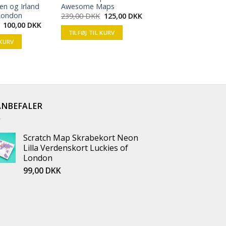
en og Irland
Awesome Maps
 London
239,00
DKK
125,00
DKK
100,00
DKK
TILFØJ TIL KURV
 KURV
ANBEFALER
Scratch Map Skrabekort Neon
Lilla Verdenskort Luckies of
London
99,00
DKK