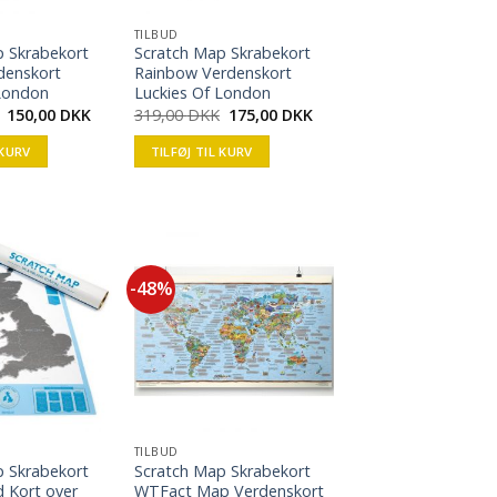
TILBUD
p Skrabekort
Scratch Map Skrabekort
denskort
Rainbow Verdenskort
 London
Luckies Of London
150,00
DKK
319,00
DKK
175,00
DKK
 KURV
TILFØJ TIL KURV
-48%
TILBUD
p Skrabekort
Scratch Map Skrabekort
d Kort over
WTFact Map Verdenskort