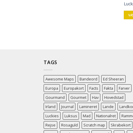
Luck
VÆ
TAGS
Awesome Maps
Bandeord
Ed Sheeran
Europa
Europakort
Facts
Fakta
Farver
Gourmand
Gourmet
Hav
Hovedstad
Irland
Journal
Lamineret
Lande
Landko
Luckies
Luksus
Mad
Nationalret
Ramm
Rejse
Rosaguld
Scratch map
Skrabekort