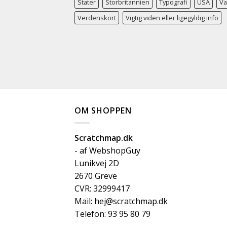
Stater
Storbritannien
Typografi
USA
V
Verdenskort
Vigtig viden eller ligegyldig info
OM SHOPPEN
Scratchmap.dk
- af WebshopGuy
Lunikvej 2D
2670 Greve
CVR: 32999417
Mail: hej@scratchmap.dk
Telefon: 93 95 80 79