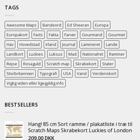
TAGS
Awesome Maps
Bandeord
Ed Sheeran
Europa
Europakort
Facts
Fakta
Farver
Gourmand
Gourmet
Hav
Hovedstad
Irland
Journal
Lamineret
Lande
Landkort
Luckies
Luksus
Mad
Nationalret
Rammer
Rejse
Rosaguld
Scratch map
Skrabekort
Stater
Storbritannien
Typografi
USA
Vand
Verdenskort
Vigtig viden eller ligegyldig info
BESTSELLERS
Hang! 85 cm Sort ramme / plakatliste i træ til
Scratch Maps Skrabekort Luckies of London
209,00
DKK