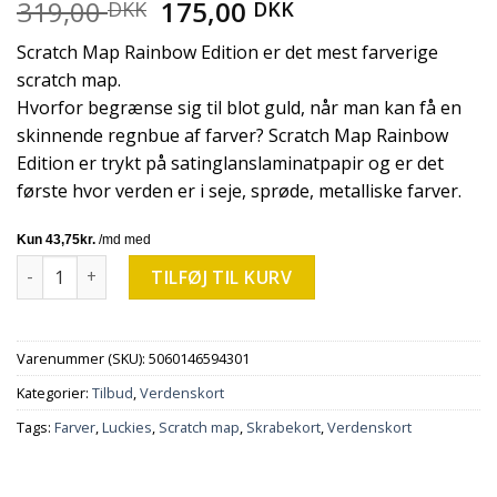
319,00
175,00
DKK
DKK
Scratch Map Rainbow Edition er det mest farverige
scratch map.
Hvorfor begrænse sig til blot guld, når man kan få en
skinnende regnbue af farver? Scratch Map Rainbow
Edition er trykt på satinglanslaminatpapir og er det
første hvor verden er i seje, sprøde, metalliske farver.
Scratch Map Skrabekort Rainbow Verdenskort Luckies Of Lo
TILFØJ TIL KURV
Varenummer (SKU):
5060146594301
Kategorier:
Tilbud
,
Verdenskort
Tags:
Farver
,
Luckies
,
Scratch map
,
Skrabekort
,
Verdenskort