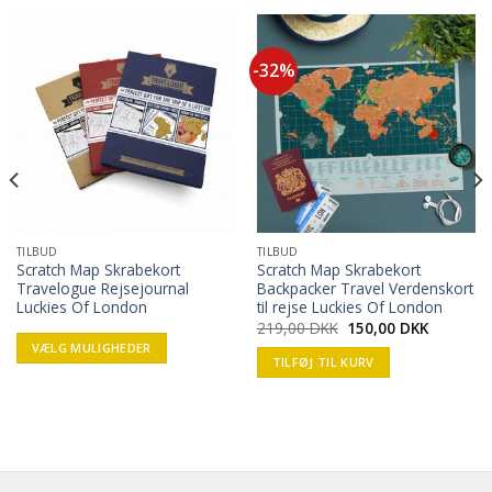
-32%
TILBUD
TILBUD
Scratch Map Skrabekort
Scratch Map Skrabekort
Travelogue Rejsejournal
Backpacker Travel Verdenskort
Luckies Of London
til rejse Luckies Of London
219,00
DKK
150,00
DKK
VÆLG MULIGHEDER
TILFØJ TIL KURV